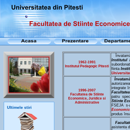
Învatamânt
Institutul
1962-1991
subordonat
Institutul Pedagogic Pitesti
fiinta
Insti
Universita
Învatamân
autorizarea
integrate î
1996-2007
Facultatea
Facultatea de Stiinte
patru spec
Economice, Juridice si
Stiinte Ec
Administrative
FSEJA s-a
Ultimele stiri
Economi
produs îns
Facultat
asistenta d