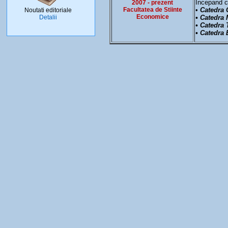
Începand c
2007 - prezent
Facultatea de Stiinte
•
Catedra C
Noutati editoriale
Economice
Detalii
• Catedra
• Catedra 
• Catedra 